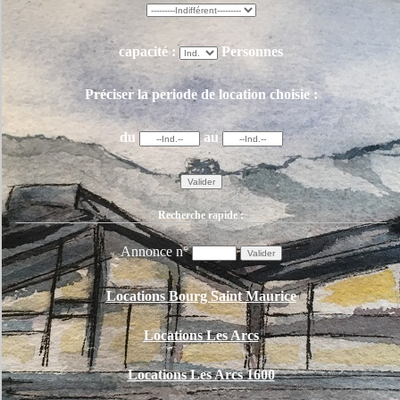
capacité :
Personnes
Préciser la periode de location choisie :
du
au
Recherche rapide :
Annonce n°
Locations Bourg Saint Maurice
Locations Les Arcs
Locations Les Arcs 1600