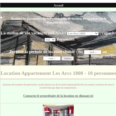
Accueil
Modifiez les paramètres de votre recherche de location de vacances sur le
domaine des Arcs
La station de vos vacances aux Arcs :
, capacité
:
Personnes
Préciser la periode de location choisie :
du
au
Location Appartement Les Arcs 1800 - 10 personne
Annonce de location de particulier, sa description est de la seule responsabilité de son auteur, location-les-arcs.fr
n'intervient pas dans les transactions.
Contactez le propriétaire de la location en cliquant ici