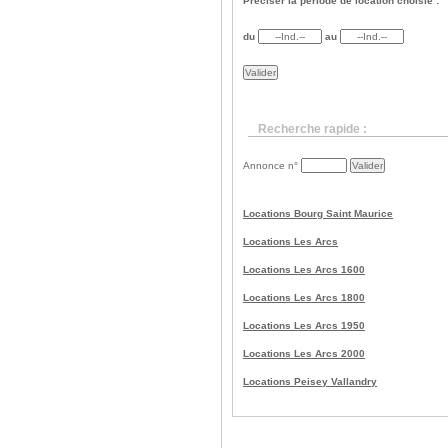
Préciser la periode de location choisie :
du
au
Recherche rapide :
Annonce n°
Locations Bourg Saint Maurice
Locations Les Arcs
Locations Les Arcs 1600
Locations Les Arcs 1800
Locations Les Arcs 1950
Locations Les Arcs 2000
Locations Peisey Vallandry