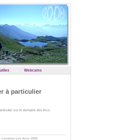
utiles
Webcams
|
r à particulier
articulier sur le domaine des Arcs
Location Les Arcs 1800