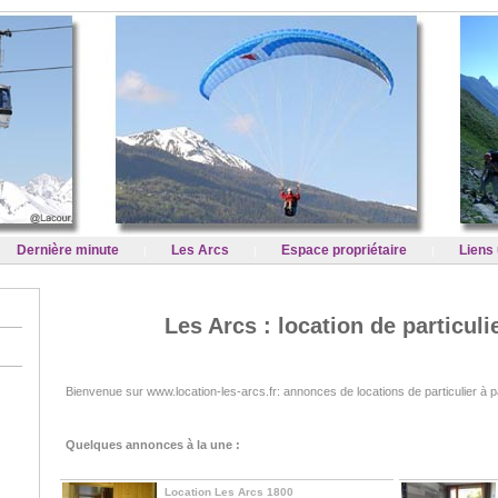
Dernière minute
Les Arcs
Espace propriétaire
Liens 
|
|
|
Les Arcs : location de particulie
Bienvenue sur www.location-les-arcs.fr: annonces de locations de particulier à p
Quelques annonces à la une :
Location Les Arcs 1800