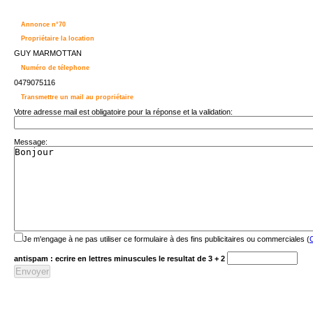
Annonce n°70
Propriétaire la location
GUY MARMOTTAN
Numéro de télephone
0479075116
Transmettre un mail au propriétaire
Votre adresse mail est obligatoire pour la réponse et la validation:
Message:
Je m'engage à ne pas utiliser ce formulaire à des fins publicitaires ou commerciales (
C
antispam : ecrire en lettres minuscules le resultat de 3 + 2