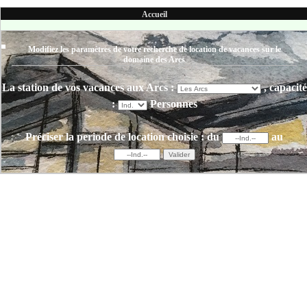
Accueil
Modifiez les paramètres de votre recherche de location de vacances sur le
domaine des Arcs
La station de vos vacances aux Arcs :
, capacité
:
Personnes
Préciser la periode de location choisie :
du
au