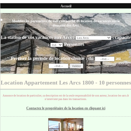
Accueil
Modifiez les paramètres de votre recherche de location de vacances sur le
domaine des Arcs
La station de vos vacances aux Arcs :
, capacité
:
Personnes
Préciser la periode de location choisie :
du
au
Location Appartement Les Arcs 1800 - 10 personne
Annonce de location de particulier, sa description est de la seule responsabilité de son auteur, location-les-arcs.fr
n'intervient pas dans les transactions.
Contactez le propriétaire de la location en cliquant ici