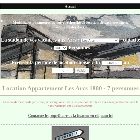
Accueil
Modifiez les paramètres de votre recherche de location de vacances sur le
domaine des Arcs
La station de vos vacances aux Arcs :
, capacité
:
Personnes
Préciser la periode de location choisie :
du
au
Location Appartement Les Arcs 1800 - 7 personnes
Annonce de location de particulier, sa description est de la seule responsabilité de son auteur, location-les-arcs.fr
n'intervient pas dans les transactions.
Contactez le propriétaire de la location en cliquant ici